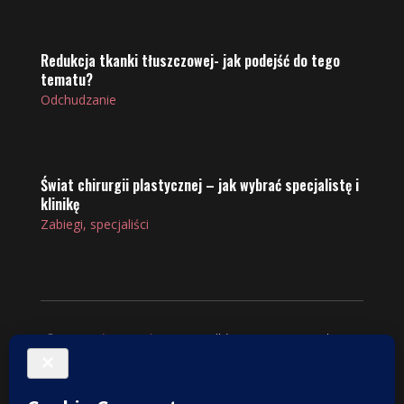
Redukcja tkanki tłuszczowej- jak podejść do tego
tematu?
Odchudzanie
Świat chirurgii plastycznej – jak wybrać specjalistę i
klinikę
Zabiegi, specjaliści
© 2025
VintageShop
. Wszelkie prawa zastrzeżone.