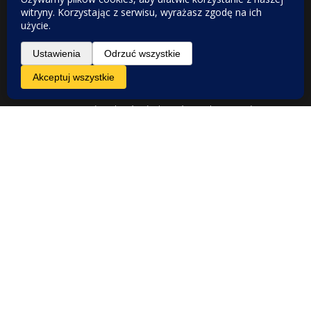
© 2025
VintageShop
. Wszelkie prawa zastrzeżone.
Do tworzenia tekstów i obrazów wykorzystujemy
narzędzia AI. Zależy nam na najwyższej jakości,
dlatego przed publikacją wszystkie informacje są
skrupulatnie sprawdzane i weryfikowane
merytorycznie.
Obowiązek informacyjny
:
Informacje
prezentowane na stronie nie stanowią porady
medycznej w rozumieniu prawa. Mają one
charakter ogólny i nie powinny być traktowane jako
wytyczne do diagnozowania czy leczenia