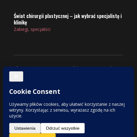
Świat chirurgii plastycznej – jak wybrać specjalistę i
klinikę
Zabiegi, specjaliści
© 2025
VintageShop
. Wszelkie prawa zastrzeżone.
Do tworzenia tekstów i obrazów wykorzystujemy
narzędzia AI. Zależy nam na najwyższej jakości,
dlatego przed publikacją wszystkie informacje są
skrupulatnie sprawdzane i weryfikowane
merytorycznie.