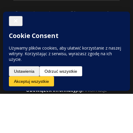
© 2025
VintageShop
. Wszelkie prawa zastrzeżone.
Do tworzenia tekstów i obrazów wykorzystujemy
narzędzia AI. Zależy nam na najwyższej jakości,
dlatego przed publikacją wszystkie informacje są
skrupulatnie sprawdzane i weryfikowane
merytorycznie.
Obowiązek informacyjny
:
Informacje
prezentowane na stronie nie stanowią porady
medycznej w rozumieniu prawa. Mają one
charakter ogólny i nie powinny być traktowane jako
wytyczne do diagnozowania czy leczenia
jakichkolwiek schorzeń. Przed podjęciem decyzji o
zabiegach lub terapii należy bezwzględnie