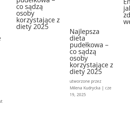
E
co sądzą
ja
osoby
z
korzystające z
w
diety 2025
Najlepsza
e
dieta
pudełkowa –
co sądzą
i
osoby
korzystające z
diety 2025
utworzone przez
Milena Kudrycka
|
cze
19, 2025
ut