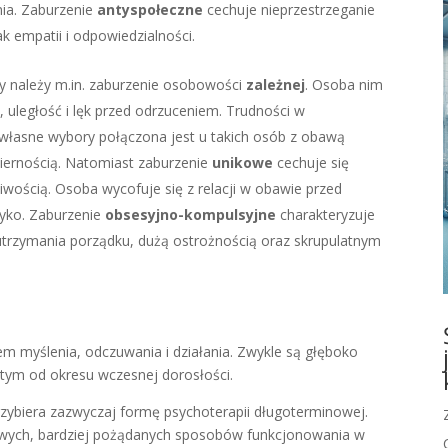
nia. Zaburzenie
antyspołeczne
cechuje nieprzestrzeganie
k empatii i odpowiedzialności.
py należy m.in. zaburzenie osobowości
zależnej
. Osoba nim
 uległość i lęk przed odrzuceniem. Trudności w
 własne wybory połączona jest u takich osób z obawą
biernością. Natomiast zaburzenie
unikowe
cechuje się
wością. Osoba wycofuje się z relacji w obawie przed
zyko. Zaburzenie
obsesyjno-kompulsyjne
charakteryzuje
 utrzymania porządku, dużą ostrożnością oraz skrupulatnym
 myślenia, odczuwania i działania. Zwykle są głęboko
tym od okresu wczesnej dorosłości.
rzybiera zazwyczaj formę psychoterapii długoterminowej.
owych, bardziej pożądanych sposobów funkcjonowania w