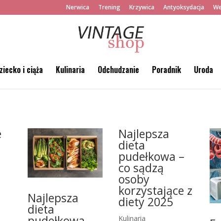
Nerwica
Trening
Krzywica
Antyoksydacja
We
ziecko i ciąża
Kulinaria
Odchudzanie
Poradnik
Uroda
e
Najlepsza
dieta
pudełkowa –
i
co sądzą
osoby
korzystające z
Najlepsza
diety 2025
dieta
pudełkowa –
Kulinaria