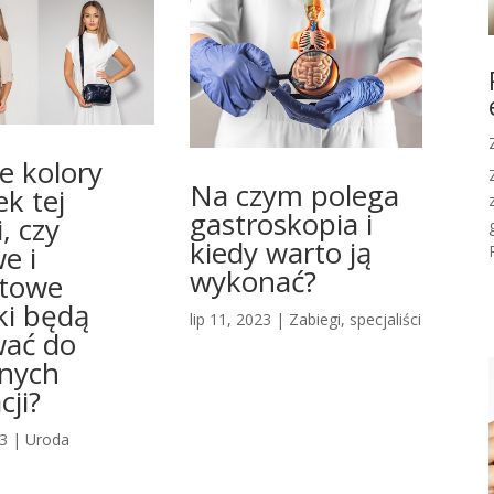
 kolory
Na czym polega
ek tej
gastroskopia i
i, czy
kiedy warto ją
e i
wykonać?
atowe
ki będą
lip 11, 2023
|
Zabiegi, specjaliści
ać do
nnych
cji?
23
|
Uroda