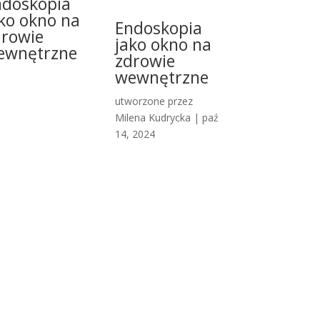
ndoskopia
ko okno na
Endoskopia
drowie
jako okno na
ewnętrzne
zdrowie
wewnętrzne
utworzone przez
Milena Kudrycka
|
paź
14, 2024