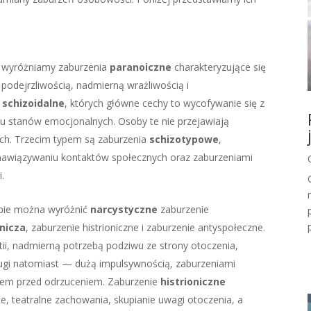
h wyróżniamy zaburzenia
paranoiczne
charakteryzujące się
podejrzliwością, nadmierną wrażliwością i
a
schizoidalne
, których główne cechy to wycofywanie się z
iu stanów emocjonalnych. Osoby te nie przejawiają
ch. Trzecim typem są zaburzenia
schizotypowe
,
 nawiązywaniu kontaktów społecznych oraz zaburzeniami
.
upie można wyróżnić
narcystyczne
zaburzenie
nicza
, zaburzenie histrioniczne i zaburzenie antyspołeczne.
tii, nadmierną potrzebą podziwu ze strony otoczenia,
ugi natomiast — dużą impulsywnością, zaburzeniami
kiem przed odrzuceniem. Zaburzenie
histrioniczne
 teatralne zachowania, skupianie uwagi otoczenia, a