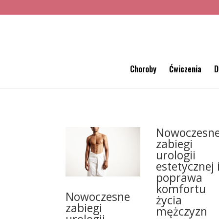
Choroby
Ćwiczenia
D
Nowoczesn
zabiegi
urologii
estetycznej 
poprawa
komfortu
Nowoczesne
życia
zabiegi
mężczyzn