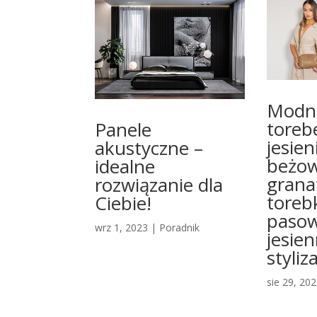
Modne
toreb
Panele
jesien
akustyczne –
beżow
idealne
gran
rozwiązanie dla
toreb
Ciebie!
pasow
wrz 1, 2023
|
Poradnik
jesie
styliza
sie 29, 20