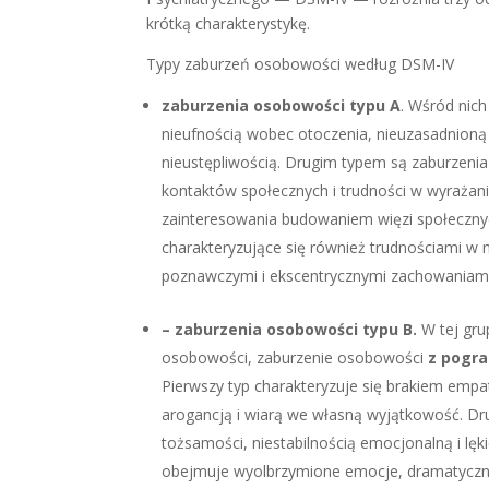
krótką charakterystykę.
Typy zaburzeń osobowości według DSM-IV
zaburzenia osobowości typu A
. Wśród nic
nieufnością wobec otoczenia, nieuzasadnioną 
nieustępliwością. Drugim typem są zaburzeni
kontaktów społecznych i trudności w wyrażan
zainteresowania budowaniem więzi społeczny
charakteryzujące się również trudnościami w
poznawczymi i ekscentrycznymi zachowaniami
– zaburzenia osobowości typu B.
W tej gr
osobowości, zaburzenie osobowości
z pogra
Pierwszy typ charakteryzuje się brakiem empa
arogancją i wiarą we własną wyjątkowość. Dr
tożsamości, niestabilnością emocjonalną i lę
obejmuje wyolbrzymione emocje, dramatyczne,