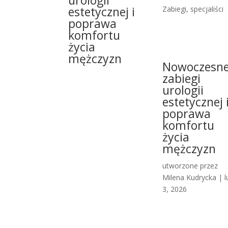
urologii
estetycznej i
Zabiegi, specjaliści
poprawa
komfortu
życia
mężczyzn
Nowoczesn
zabiegi
urologii
estetycznej 
poprawa
komfortu
życia
mężczyzn
utworzone przez
Milena Kudrycka
|
l
3, 2026