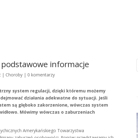
 podstawowe informacje
2
|
Choroby
|
0 komentarzy
rzny system regulacji, dzięki któremu możemy
odejmować działania adekwatne do sytuacji. Jeśli
wiatem są głęboko zakorzenione, wówczas system
rawidłowo. Mówimy wówczas o zaburzeniach
psychicznych Amerykańskiego Towarzystwa
dmiany zaburzeń osobowości. Poniżej przedstawiamy ich