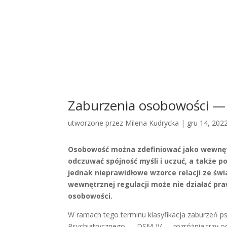
Zaburzenia osobowości —
utworzone przez
Milena Kudrycka
|
gru 14, 202
Osobowość można zdefiniować jako wewnęt
odczuwać spójność myśli i uczuć, a także p
jednak nieprawidłowe wzorce relacji ze ś
wewnętrznej regulacji może nie działać p
osobowości.
W ramach tego terminu klasyfikacja zaburzeń 
Psychiatrycznego — DSM-IV — rozróżnia trzy o