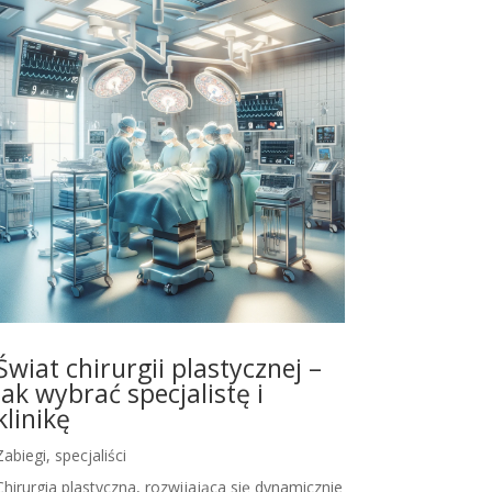
Świat chirurgii plastycznej –
jak wybrać specjalistę i
klinikę
Zabiegi, specjaliści
Chirurgia plastyczna, rozwijająca się dynamicznie