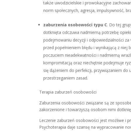
także uwodzicielskie i prowokacyjne zachowa
norm społecznych, agresja, impulsywność, bra
zaburzenia osobowości typu C
. Do tej gru
dotknięta odczuwa nadmierną potrzebę opieki,
podejmowaniu decyzji i odpowiedzialności za
przed popełnieniem błędu i wynikającą z niej 
poczuciem nieadekwatności i nadmierną wrażli
kompromitacją oraz niechętnie podejmuje ry
się dążeniem do perfekcji, przywiązaniem do
przestrzeganiem zasad.
Terapia zaburzeń osobowości
Zaburzenia osobowości związane są ze sposobem
zakorzenione i towarzyszą osobom nimi dotknię
Leczenie zaburzeń osobowości jest możliwe i p
Psychoterapia daje szansę na wypracowanie n