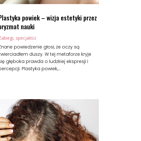
Plastyka powiek – wizja estetyki przez
pryzmat nauki
Zabiegi, specjaliści
Znane powiedzenie głosi, że oczy są
zwierciadłem duszy. W tej metaforze kryje
się głęboka prawda o ludzkiej ekspresji i
percepcji. Plastyka powiek,...