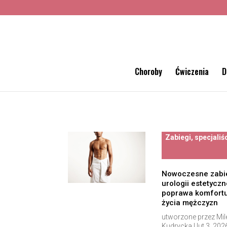
Choroby
Ćwiczenia
D
Zabiegi, specjaliś
Nowoczesne zabi
urologii estetyczne
poprawa komfort
życia mężczyzn
utworzone przez
Mil
Kudrycka
|
lut 3, 202