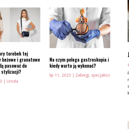
ry torebek tej
Na czym polega gastroskopia i
zy beżowe i granatowe
kiedy warto ją wykonać?
ędą pasować do
 stylizacji?
lip 11, 2023
|
Zabiegi, specjaliści
23
|
Uroda