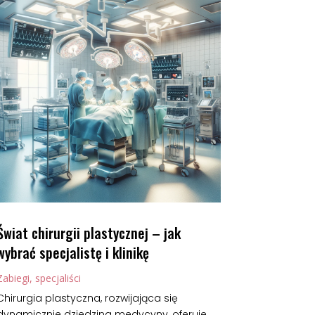
Świat chirurgii plastycznej – jak
wybrać specjalistę i klinikę
Zabiegi, specjaliści
Chirurgia plastyczna, rozwijająca się
dynamicznie dziedzina medycyny, oferuje