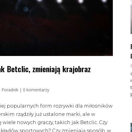
k Betclic, zmieniają krajobraz
|
Poradnik
|
0 komentarzy
iej popularnych form rozrywki dla miłośników
kim rządziły już ustalone marki, ale w
 wiele nowych graczy, takich jak Betclic. Czy
zakładów sportowych? Czy zmieniają sposób, w