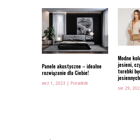
Modne kolo
jesieni, c
Panele akustyczne – idealne
torebki b
rozwiązanie dla Ciebie!
jesiennych
wrz 1, 2023
|
Poradnik
sie 29, 20