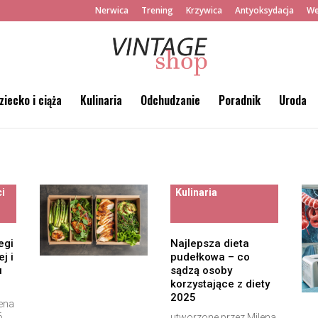
Nerwica
Trening
Krzywica
Antyoksydacja
We
ziecko i ciąża
Kulinaria
Odchudzanie
Poradnik
Uroda
ci
Kulinaria
egi
Najlepsza dieta
j i
pudełkowa – co
u
sądzą osoby
korzystające z diety
2025
ena
6
utworzone przez
Milena