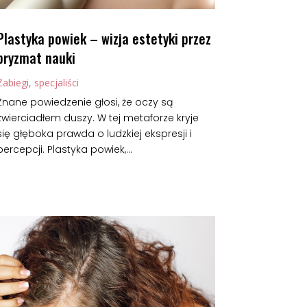
Plastyka powiek – wizja estetyki przez
pryzmat nauki
Zabiegi, specjaliści
Znane powiedzenie głosi, że oczy są
zwierciadłem duszy. W tej metaforze kryje
się głęboka prawda o ludzkiej ekspresji i
percepcji. Plastyka powiek,...