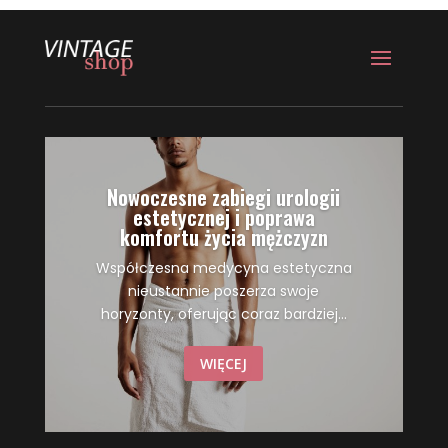
Nowoczesne zabiegi urologii
estetycznej i poprawa
komfortu życia mężczyzn
Współczesna medycyna estetyczna
nieustannie poszerza swoje
horyzonty, oferując coraz bardziej...
WIĘCEJ