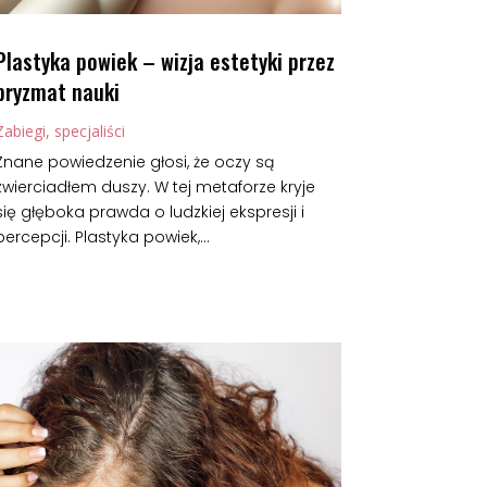
Plastyka powiek – wizja estetyki przez
pryzmat nauki
Zabiegi, specjaliści
Znane powiedzenie głosi, że oczy są
zwierciadłem duszy. W tej metaforze kryje
się głęboka prawda o ludzkiej ekspresji i
percepcji. Plastyka powiek,...