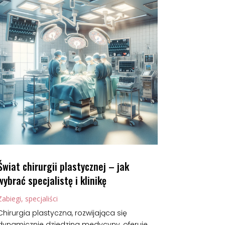
Świat chirurgii plastycznej – jak
wybrać specjalistę i klinikę
Zabiegi, specjaliści
Chirurgia plastyczna, rozwijająca się
dynamicznie dziedzina medycyny, oferuje