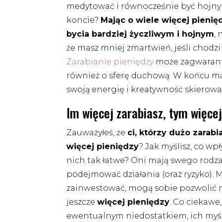
medytować i równocześnie być hojnym
koncie?
Mając o wiele więcej pieni
bycia bardziej życzliwym i hojnym
,
że masz mniej zmartwień, jeśli chodz
Zarabianie pieniędzy
może zagwarantow
również o sferę duchową. W końcu m
swoją energię i kreatywność skierowa
Im więcej zarabiasz, tym więce
Zauważyłeś, że
ci, którzy dużo zarabi
więcej pieniędzy
? Jak myślisz, co wp
nich tak łatwe? Oni mają swego rodza
podejmować działania (oraz ryzyko). 
zainwestować, mogą sobie pozwolić na
jeszcze
więcej pieniędzy
. Co ciekawe,
ewentualnym niedostatkiem, ich myśle