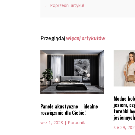
←
Poprzedni artykuł
Przeglądaj
więcej artykułów
Modne kolo
jesieni, c
Panele akustyczne – idealne
torebki b
rozwiązanie dla Ciebie!
jesiennych
wrz 1, 2023
|
Poradnik
sie 29, 20