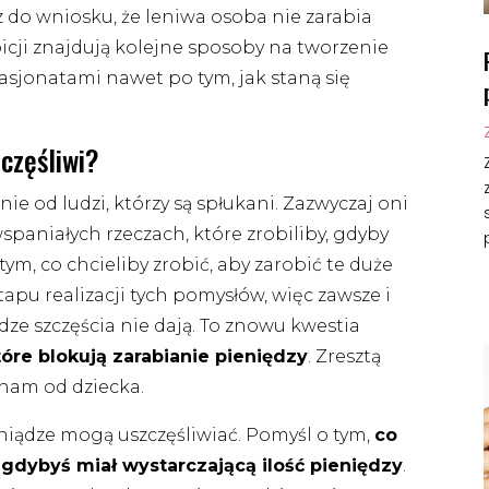
sz do wniosku, że leniwa osoba nie zarabia
mbicji znajdują kolejne sposoby na tworzenie
sjonatami nawet po tym, jak staną się
zczęśliwi?
anie od ludzi, którzy są spłukani. Zazwyczaj oni
spaniałych rzeczach, które zrobiliby, gdyby
tym, co chcieliby zrobić, aby zarobić te duże
tapu realizacji tych pomysłów, więc zawsze i
dze szczęścia nie dają. To znowu kwestia
óre blokują zarabianie pieniędzy
. Zresztą
nam od dziecka.
eniądze mogą uszczęśliwiać. Pomyśl o tym,
co
 gdybyś miał wystarczającą ilość pieniędzy
.