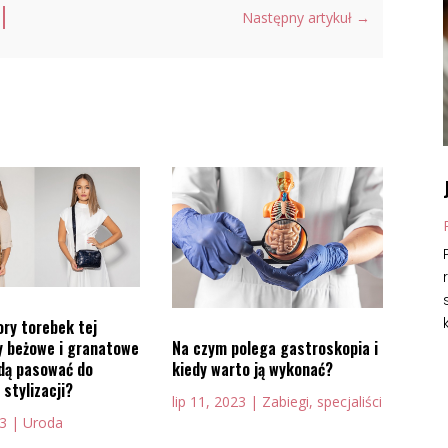
Następny artykuł
→
ry torebek tej
Na czym polega gastroskopia i
zy beżowe i granatowe
kiedy warto ją wykonać?
ędą pasować do
 stylizacji?
lip 11, 2023
|
Zabiegi, specjaliści
23
|
Uroda