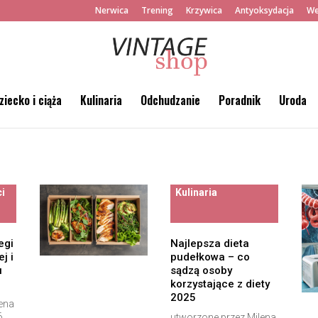
Nerwica
Trening
Krzywica
Antyoksydacja
We
ziecko i ciąża
Kulinaria
Odchudzanie
Poradnik
Uroda
ci
Kulinaria
egi
Najlepsza dieta
j i
pudełkowa – co
u
sądzą osoby
korzystające z diety
2025
ena
6
utworzone przez
Milena