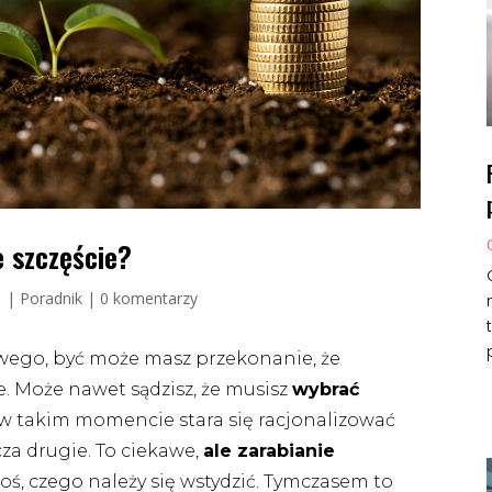
e szczęście?
1
|
Poradnik
|
0 komentarzy
owego, być może masz przekonanie, że
e. Może nawet sądzisz, że musisz
wybrać
 w takim momencie stara się racjonalizować
za drugie. To ciekawe,
ale zarabianie
oś, czego należy się wstydzić. Tymczasem to