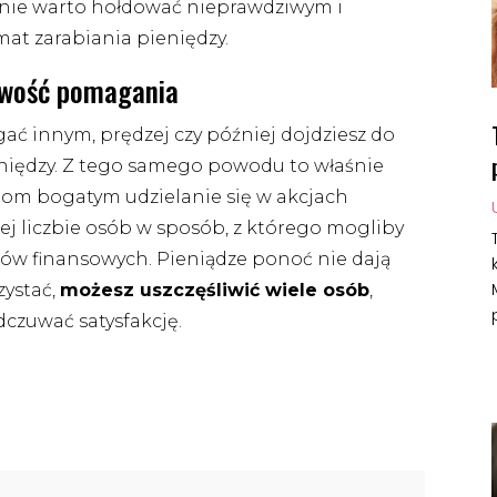
o nie warto hołdować nieprawdziwym i
at zarabiania pieniędzy.
liwość pomagania
gać innym, prędzej czy później dojdziesz do
eniędzy. Z tego samego powodu to właśnie
iom bogatym udzielanie się w akcjach
j liczbie osób w sposób, z którego mogliby
ów finansowych. Pieniądze ponoć nie dają
rzystać,
możesz uszczęśliwić wiele osób
,
czuwać satysfakcję.