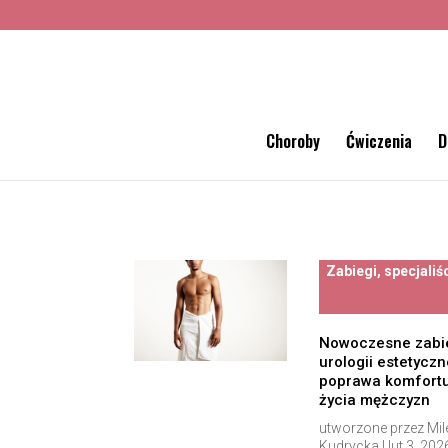
Choroby
Ćwiczenia
D
Zabiegi, specjaliś
Nowoczesne zabi
urologii estetyczne
poprawa komfort
życia mężczyzn
utworzone przez
Mil
Kudrycka
|
lut 3, 202